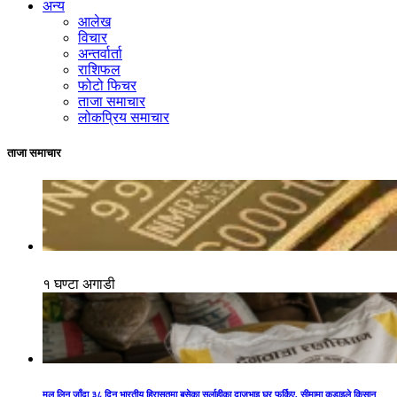
अन्य
आलेख
विचार
अन्तर्वार्ता
राशिफल
फोटो फिचर
ताजा समाचार
लोकप्रिय समाचार
ताजा समाचार
१ घण्टा अगाडी
मल लिन जाँदा ३८ दिन भारतीय हिरासतमा बसेका सर्लाहीका दाजुभाइ घर फर्किए, सीमामा कडाइले किसान