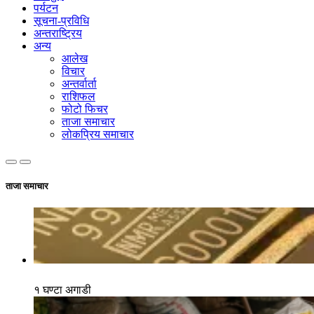
पर्यटन
सूचना-प्रविधि
अन्तराष्ट्रिय
अन्य
आलेख
विचार
अन्तर्वार्ता
राशिफल
फोटो फिचर
ताजा समाचार
लोकप्रिय समाचार
ताजा समाचार
१ घण्टा अगाडी