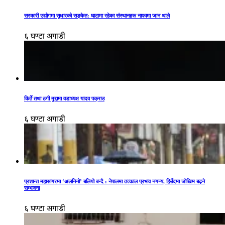
सरकारी उद्योगमा सुधारको सङ्केत: घाटामा रहेका संस्थानहरू नाफामा जान थाले
६ घण्टा अगाडी
किर्ते तथा ठगी मुद्दामा वडाध्यक्ष यादव पक्राउ
६ घण्टा अगाडी
प्रशान्त महासागरमा ‘अलनिनो’ बलियो बन्दै : नेपालमा तत्काल प्रभाव नगन्य, हिउँदमा जोखिम बढ्ने
सम्भावना
६ घण्टा अगाडी