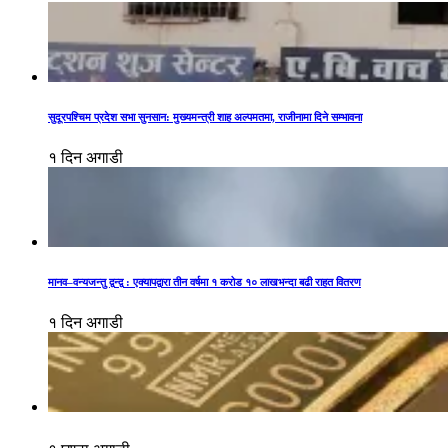
सुदूरपश्चिम प्रदेश सभा सुनसान: मुख्यमन्त्री शाह अल्पमतमा, राजीनामा दिने सम्भावना
१ दिन अगाडी
मानव–वन्यजन्तु द्वन्द्व : एक्यापद्वारा तीन वर्षमा १ करोड १० लाखभन्दा बढी राहत वितरण
१ दिन अगाडी