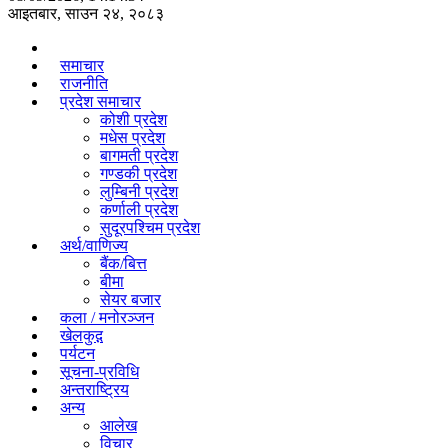
आइतबार, साउन २४, २०८३
समाचार
राजनीति
प्रदेश समाचार
कोशी प्रदेश
मधेस प्रदेश
बागमती प्रदेश
गण्डकी प्रदेश
लुम्बिनी प्रदेश
कर्णाली प्रदेश
सुदूरपश्चिम प्रदेश
अर्थ/वाणिज्य
बैंक/बित्त
बीमा
सेयर बजार
कला / मनोरञ्जन
खेलकुद़़
पर्यटन
सूचना-प्रविधि
अन्तराष्ट्रिय
अन्य
आलेख
विचार