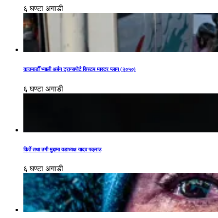
६ घण्टा अगाडी
काठमाडौँ भ्याली अर्बन ट्रान्सपोर्ट सिस्टम मास्टर प्लान (२०५०)
६ घण्टा अगाडी
किर्ते तथा ठगी मुद्दामा वडाध्यक्ष यादव पक्राउ
६ घण्टा अगाडी