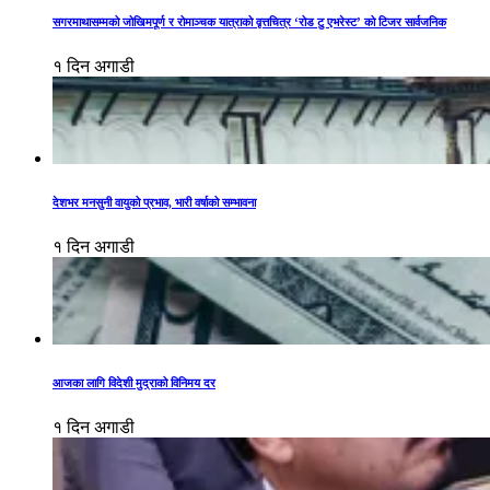
सगरमाथासम्मको जोखिमपूर्ण र रोमाञ्चक यात्राको वृत्तचित्र ‘रोड टु एभरेस्ट’ को टिजर सार्वजनिक
१ दिन अगाडी
देशभर मनसुनी वायुको प्रभाव, भारी वर्षाको सम्भावना
१ दिन अगाडी
आजका लागि विदेशी मुद्राको विनिमय दर
१ दिन अगाडी