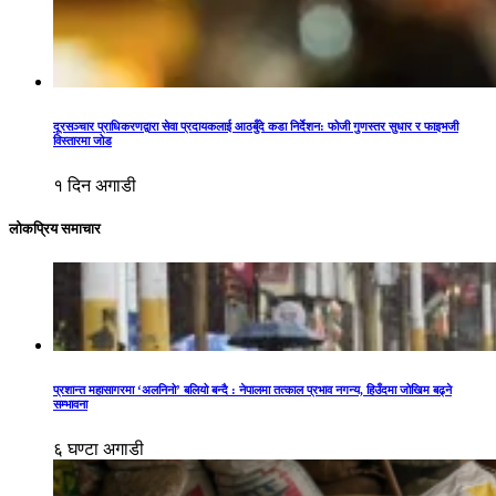
दूरसञ्चार प्राधिकरणद्वारा सेवा प्रदायकलाई आठबुँदे कडा निर्देशन: फोजी गुणस्तर सुधार र फाइभजी
विस्तारमा जोड
१ दिन अगाडी
लोकप्रिय समाचार
प्रशान्त महासागरमा ‘अलनिनो’ बलियो बन्दै : नेपालमा तत्काल प्रभाव नगन्य, हिउँदमा जोखिम बढ्ने
सम्भावना
६ घण्टा अगाडी