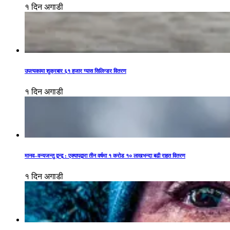
१ दिन अगाडी
उपत्यकामा शुक्रबार ६१ हजार ग्यास सिलिन्डर वितरण
१ दिन अगाडी
मानव–वन्यजन्तु द्वन्द्व : एक्यापद्वारा तीन वर्षमा १ करोड १० लाखभन्दा बढी राहत वितरण
१ दिन अगाडी