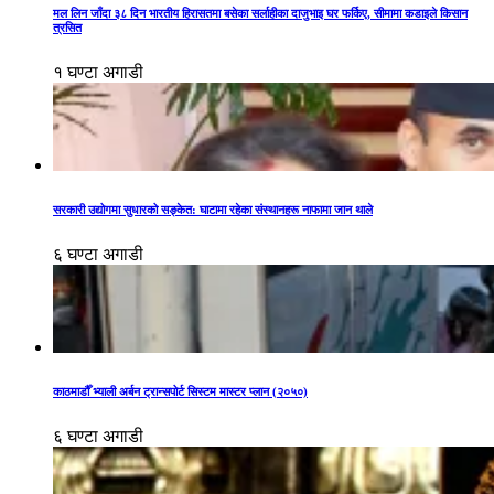
मल लिन जाँदा ३८ दिन भारतीय हिरासतमा बसेका सर्लाहीका दाजुभाइ घर फर्किए, सीमामा कडाइले किसान
त्रसित
१ घण्टा अगाडी
सरकारी उद्योगमा सुधारको सङ्केत: घाटामा रहेका संस्थानहरू नाफामा जान थाले
६ घण्टा अगाडी
काठमाडौँ भ्याली अर्बन ट्रान्सपोर्ट सिस्टम मास्टर प्लान (२०५०)
६ घण्टा अगाडी