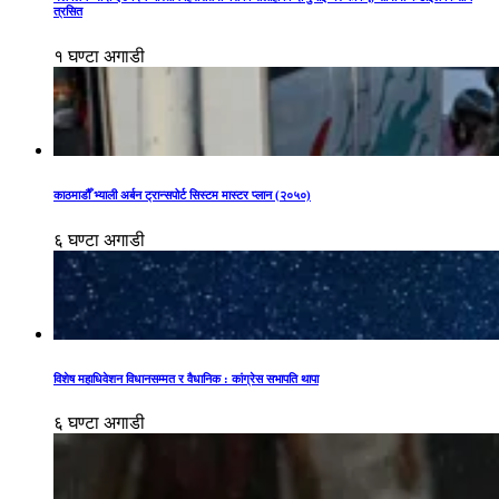
त्रसित
१ घण्टा अगाडी
काठमाडौँ भ्याली अर्बन ट्रान्सपोर्ट सिस्टम मास्टर प्लान (२०५०)
६ घण्टा अगाडी
विशेष महाधिवेशन विधानसम्मत र वैधानिक : कांग्रेस सभापति थापा
६ घण्टा अगाडी