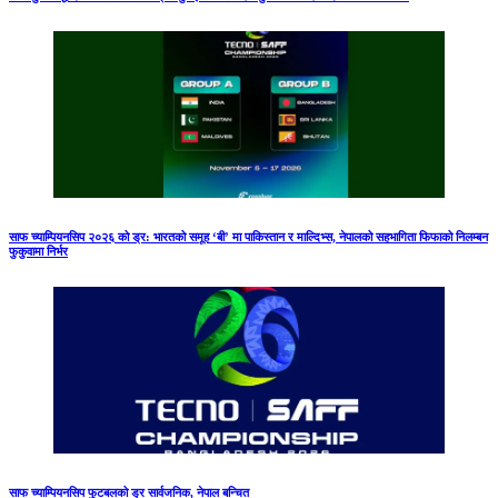
साफ च्याम्पियनसिप २०२६ को ड्र: भारतको समूह ‘बी’ मा पाकिस्तान र माल्दिभ्स, नेपालको सहभागिता फिफाको निलम्बन
फुकुवामा निर्भर
साफ च्याम्पियनसिप फुटबलको ड्र सार्वजनिक, नेपाल बन्चित