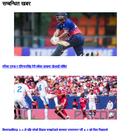
सम्बन्धित खबर
एरिका गुरुङ र दीपेन्द्रसिंह ऐरी वर्षका उत्कृष्ट खेलाडी घोषित
लिभरपुलविरुद्ध २-० ले पछि परेको लिड्स युनाइटेडले शानदार पुनरागमन गर्दै ४-२ को जित निकाल्यो