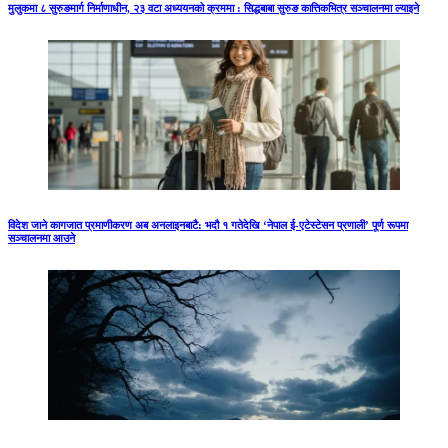
मुलुकमा ८ सुरुङमार्ग निर्माणाधीन, २३ वटा अध्ययनको क्रममा : सिद्धबाबा सुरुङ कात्तिकभित्र सञ्चालनमा ल्याइने
विदेश जाने कागजात प्रमाणीकरण अब अनलाइनबाटै: भदौ १ गतेदेखि ‘नेपाल ई-एटेस्टेसन प्रणाली’ पूर्ण रूपमा
सञ्चालनमा आउने