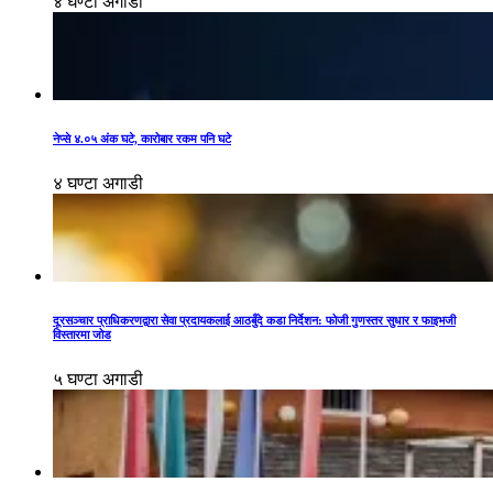
४ घण्टा अगाडी
नेप्से ४.०५ अंक घटे, कारोबार रकम पनि घटे
४ घण्टा अगाडी
दूरसञ्चार प्राधिकरणद्वारा सेवा प्रदायकलाई आठबुँदे कडा निर्देशन: फोजी गुणस्तर सुधार र फाइभजी
विस्तारमा जोड
५ घण्टा अगाडी