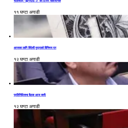
चलचित्र ‘झिँगेदाउ–२’ को टिजर सार्वजनिक
११ घण्टा अगाडी
आजका लागि विदेशी मुद्राको विनिमय दर
१२ घण्टा अगाडी
प्रतिनिधिसभा बैठक आज बस्दै
१२ घण्टा अगाडी