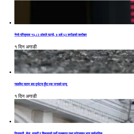
नेप्से परिसूचक १३.८२ अंकले घट्यो, ४ अर्ब ६२ करोडको कारोबार
१ दिन अगाडी
ग्वार्कोमा यात्रु बस दुर्घटना हुँदा एक जनाको मृत्यु
१ दिन अगाडी
निजामती, सेना, प्रहरी र शिक्षकको नयाँ तलबमान तथा प्रोत्साहन भत्ता सार्वजनिक