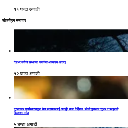
११ घण्टा अगाडी
लोकप्रिय समाचार
देशभर वर्षाको सम्भावना, सतर्कता अपनाउन आग्रह
१२ घण्टा अगाडी
दूरसञ्चार प्राधिकरणद्वारा सेवा प्रदायकलाई आठबुँदे कडा निर्देशन: फोजी गुणस्तर सुधार र फाइभजी
विस्तारमा जोड
५ घण्टा अगाडी