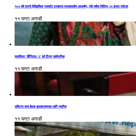
१०० वर्ष पुरानो ऐतिहासिक गलकोट दरबारमा मल्लकालीन आकर्षण, एकै वर्षमा भित्रिए २० हजार पर्यटक
११ घण्टा अगाडी
चलचित्र ‘झिँगेदाउ–२’ को टिजर सार्वजनिक
११ घण्टा अगाडी
राष्ट्रिय सभा बैठक बुधबारसम्मका लागि स्थगित
११ घण्टा अगाडी