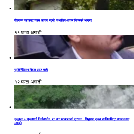
वीरगन्ज नाकाबाट ग्यास आयात बढ्यो, नआत्तिन आयल निगमको आग्रह
११ घण्टा अगाडी
प्रतिनिधिसभा बैठक आज बस्दै
१२ घण्टा अगाडी
मुलुकमा ८ सुरुङमार्ग निर्माणाधीन, २३ वटा अध्ययनको क्रममा : सिद्धबाबा सुरुङ कात्तिकभित्र सञ्चालनमा
ल्याइने