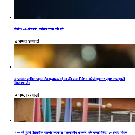
नेप्से ४.०५ अंक घटे, कारोबार रकम पनि घटे
४ घण्टा अगाडी
दूरसञ्चार प्राधिकरणद्वारा सेवा प्रदायकलाई आठबुँदे कडा निर्देशन: फोजी गुणस्तर सुधार र फाइभजी
विस्तारमा जोड
५ घण्टा अगाडी
१०० वर्ष पुरानो ऐतिहासिक गलकोट दरबारमा मल्लकालीन आकर्षण, एकै वर्षमा भित्रिए २० हजार पर्यटक