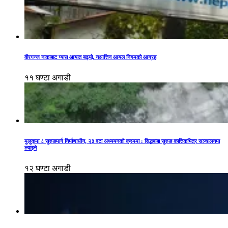
वीरगन्ज नाकाबाट ग्यास आयात बढ्यो, नआत्तिन आयल निगमको आग्रह
११ घण्टा अगाडी
मुलुकमा ८ सुरुङमार्ग निर्माणाधीन, २३ वटा अध्ययनको क्रममा : सिद्धबाबा सुरुङ कात्तिकभित्र सञ्चालनमा
ल्याइने
१२ घण्टा अगाडी