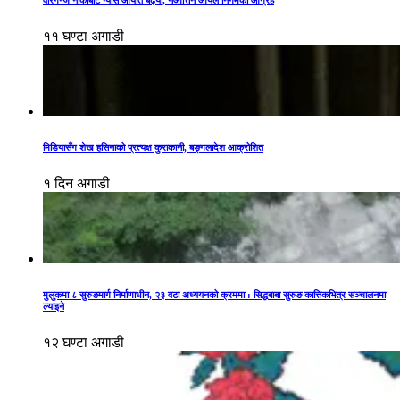
वीरगन्ज नाकाबाट ग्यास आयात बढ्यो, नआत्तिन आयल निगमको आग्रह
११ घण्टा अगाडी
मिडियासँग शेख हसिनाको प्रत्यक्ष कुराकानी, बङ्गलादेश आक्रोशित
१ दिन अगाडी
मुलुकमा ८ सुरुङमार्ग निर्माणाधीन, २३ वटा अध्ययनको क्रममा : सिद्धबाबा सुरुङ कात्तिकभित्र सञ्चालनमा
ल्याइने
१२ घण्टा अगाडी