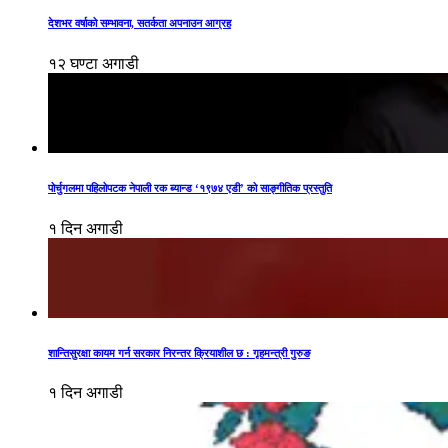
देशभर वर्षाको सम्भावना, सतर्कता अपनाउन आग्रह
१२ घण्टा अगाडी
पोर्चुगलमा पहिलोपटक नेपाली रक ब्यान्ड ‘१९७४ एडी’ को साङ्गीतिक प्रस्तुति
१ दिन अगाडी
शान्तिसुरक्षा कायम गर्न सरकार निरन्तर क्रियाशील छ : गृहमन्त्री गुरुङ
१ दिन अगाडी