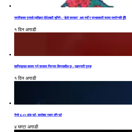
नागरिकका गुनासो एकीकृत पोर्टलबाटै सुनिने : ‘हेलो सरकार’ अब नयाँ र प्रभावकारी रूपमा स्तरोन्नति हुँदै
१ दिन अगाडी
शान्तिसुरक्षा कायम गर्न सरकार निरन्तर क्रियाशील छ : गृहमन्त्री गुरुङ
१ दिन अगाडी
नेप्से ४.०५ अंक घटे, कारोबार रकम पनि घटे
४ घण्टा अगाडी