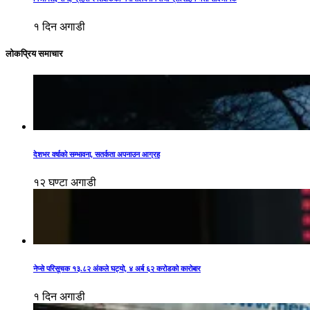
१ दिन अगाडी
लोकप्रिय समाचार
देशभर वर्षाको सम्भावना, सतर्कता अपनाउन आग्रह
१२ घण्टा अगाडी
नेप्से परिसूचक १३.८२ अंकले घट्यो, ४ अर्ब ६२ करोडको कारोबार
१ दिन अगाडी