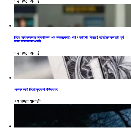
१२ घण्टा अगाडी
विदेश जाने कागजात प्रमाणीकरण अब अनलाइनबाटै: भदौ १ गतेदेखि ‘नेपाल ई-एटेस्टेसन प्रणाली’ पूर्ण
रूपमा सञ्चालनमा आउने
१२ घण्टा अगाडी
आजका लागि विदेशी मुद्राको विनिमय दर
१२ घण्टा अगाडी