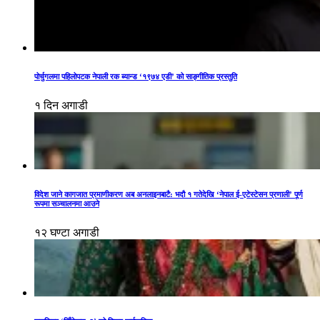
पोर्चुगलमा पहिलोपटक नेपाली रक ब्यान्ड ‘१९७४ एडी’ को साङ्गीतिक प्रस्तुति
१ दिन अगाडी
विदेश जाने कागजात प्रमाणीकरण अब अनलाइनबाटै: भदौ १ गतेदेखि ‘नेपाल ई-एटेस्टेसन प्रणाली’ पूर्ण
रूपमा सञ्चालनमा आउने
१२ घण्टा अगाडी