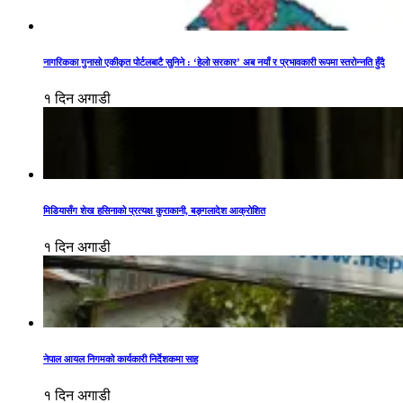
नागरिकका गुनासो एकीकृत पोर्टलबाटै सुनिने : ‘हेलो सरकार’ अब नयाँ र प्रभावकारी रूपमा स्तरोन्नति हुँदै
१ दिन अगाडी
मिडियासँग शेख हसिनाको प्रत्यक्ष कुराकानी, बङ्गलादेश आक्रोशित
१ दिन अगाडी
नेपाल आयल निगमको कार्यकारी निर्देशकमा साह
१ दिन अगाडी